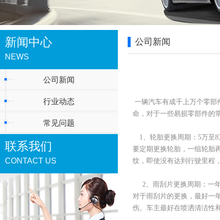
新闻中心
公司新闻
NEWS
公司新闻
行业动态
一辆汽车有成千上万个零部
命，对于一些易损零部件的
常见问题
1、轮胎更换周期：5万至8
联系我们
要定期更换轮胎，一组轮胎
CONTACT US
纹，即使没有达到行驶里程，
2、雨刮片更换周期：一
对于雨刮片的更换，最好一
伤。车主最好在喷洒清洁性