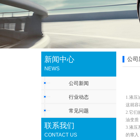
新闻中心
公司
NEWS
公司新闻
行业动态
1.液
这就容
常见问题
2.它
油变质
联系我们
3.液
CONTACT US
的窜入